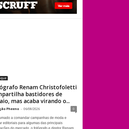
viado”
Fotógrafo Renam
Christofoletti
compartilha
bastidores de
ensaio, mas acaba
virando o centro das
atenções
aque
ógrafo Renam Christofoletti
partilha bastidores de
aio, mas acaba virando o...
ção Pheeno
-
06/08/2026
0
umado a comandar campanhas de moda e
r editoriais para algumas das principais
cações do mercado, o fotógrafo e diretor Renam