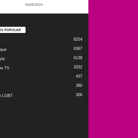
06/08/2026
IS POPULAR
8254
e
6367
que
6139
yle
2032
no TV
437
380
306
to LGBT