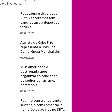
foletti voltou a...
Pedagoga e drag queen,
Ruth Venceremos tem
candidatura a deputada
federal...
06/08/2026
Ativista de Cabo Frio
representa o Brasil na
Conferência Mundial de...
06/08/2026
Miss americana é
destronada após
organização condenar
episódios de racismo,
homofobia...
06/08/2026
Ratinho constrange cantor
sertanejo com comentário
homofóbico ao vivo no SBT:...