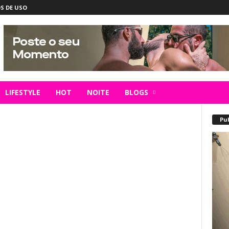
S DE USO
LIFESTYLE
HOT
NOITE
BLOGS
Pu