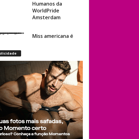
Humanos da
WorldPride
Amsterdam
Miss americana é
destronada após
organização
blicidade
condenar episódios
de racismo,
homofobia e
transfobia: “Não
toleramos”
Ratinho constrange
cantor sertanejo
com comentário
homofóbico ao vivo
no SBT: “Você está
com uma cara de