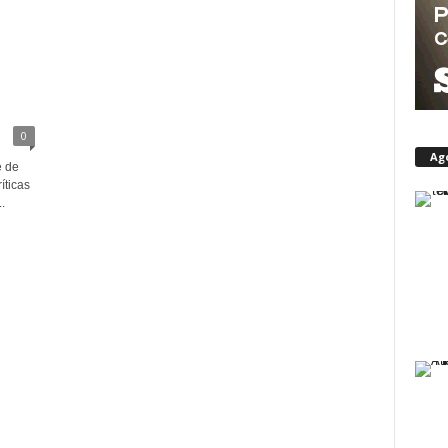
0
Ag
e de
íticas
.