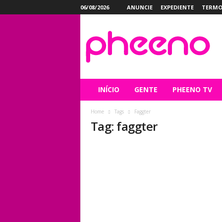
06/08/2026
ANUNCIE
EXPEDIENTE
TERMO
P
h
e
e
n
o
INÍCIO
GENTE
PHEENO TV
Home
Tags
Faggter
Tag: faggter