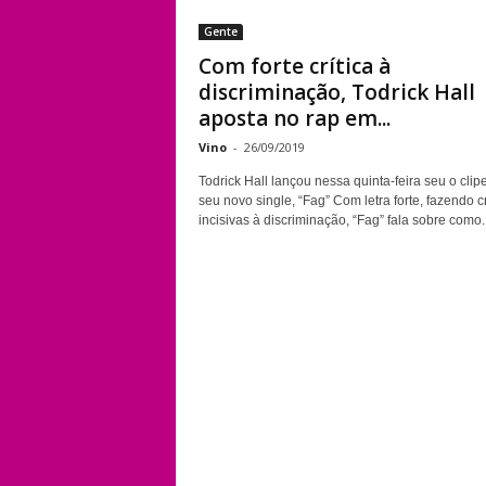
Gente
Com forte crítica à
discriminação, Todrick Hall
aposta no rap em...
Vino
-
26/09/2019
Todrick Hall lançou nessa quinta-feira seu o clip
seu novo single, “Fag” Com letra forte, fazendo cr
incisivas à discriminação, “Fag” fala sobre como..