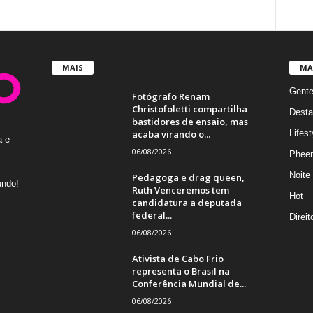
MAIS
MA
Gent
Fotógrafo Renam
Christofoletti compartilha
Desta
bastidores de ensaio, mas
acaba virando o...
Lifest
a e
06/08/2026
Phee
Noite
Pedagoga e drag queen,
undo!
Ruth Venceremos tem
Hot
candidatura a deputada
federal...
Direi
06/08/2026
Ativista de Cabo Frio
representa o Brasil na
Conferência Mundial de...
06/08/2026