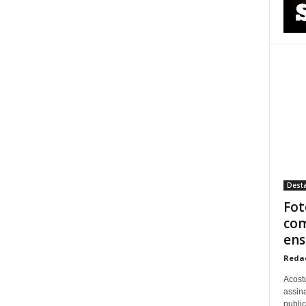
Dest
Fot
com
ens
Reda
Acost
assina
publi