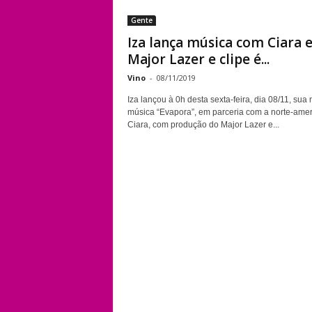
Gente
Iza lança música com Ciara 
Major Lazer e clipe é...
Vino
-
08/11/2019
Iza lançou à 0h desta sexta-feira, dia 08/11, sua
música “Evapora”, em parceria com a norte-ame
Ciara, com produção do Major Lazer e...