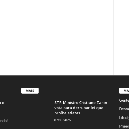
MAIS
MA
Gent
STF: Ministro Cristiano Zanin
a e
vota para derrubar lei que
Desta
proíbe atletas...
Lifest
07/08/2026
undo!
Phee