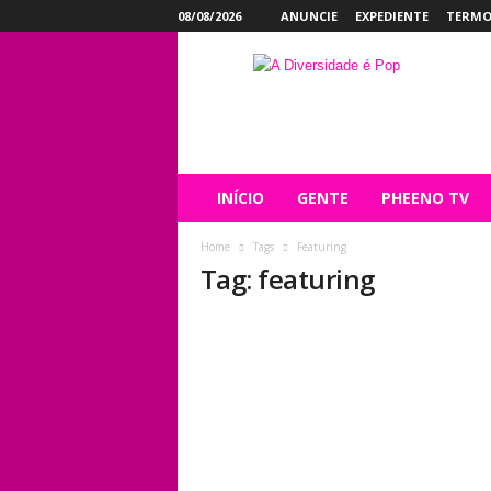
08/08/2026
ANUNCIE
EXPEDIENTE
TERMO
P
h
e
e
n
o
INÍCIO
GENTE
PHEENO TV
Home
Tags
Featuring
Tag: featuring