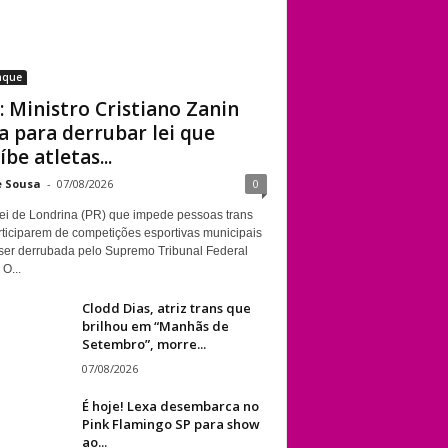
aque
: Ministro Cristiano Zanin
a para derrubar lei que
íbe atletas...
e Sousa
-
07/08/2026
0
ei de Londrina (PR) que impede pessoas trans
rticiparem de competições esportivas municipais
ser derrubada pelo Supremo Tribunal Federal
 O...
Clodd Dias, atriz trans que
brilhou em “Manhãs de
Setembro”, morre...
07/08/2026
É hoje! Lexa desembarca no
Pink Flamingo SP para show
ao...