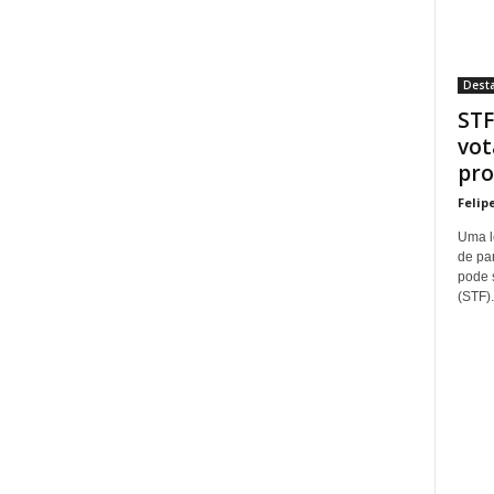
Dest
STF
vot
pro
Felip
Uma l
de pa
pode 
(STF).