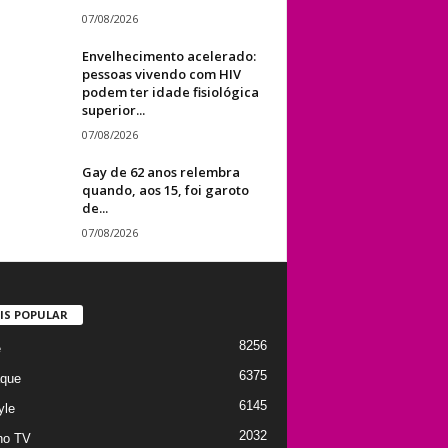
07/08/2026
Envelhecimento acelerado:
pessoas vivendo com HIV
podem ter idade fisiológica
superior...
07/08/2026
Gay de 62 anos relembra
quando, aos 15, foi garoto
de...
07/08/2026
IS POPULAR
8256
e
6375
que
6145
yle
2032
no TV