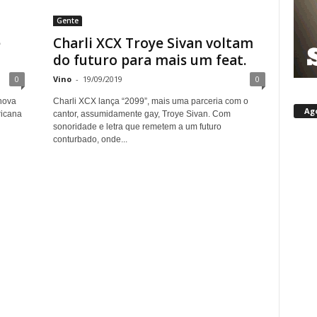
Gente
e
Charli XCX Troye Sivan voltam
do futuro para mais um feat.
0
Vino
-
19/09/2019
0
 nova
Charli XCX lança “2099”, mais uma parceria com o
Ag
ricana
cantor, assumidamente gay, Troye Sivan. Com
sonoridade e letra que remetem a um futuro
conturbado, onde...