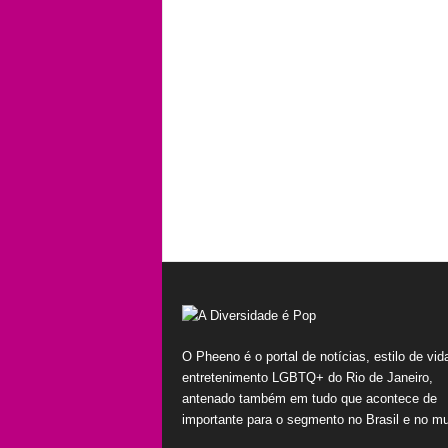
O Pheeno é o portal de notícias, estilo de vid
entretenimento LGBTQ+ do Rio de Janeiro,
antenado também em tudo que acontece de
importante para o segmento no Brasil e no m