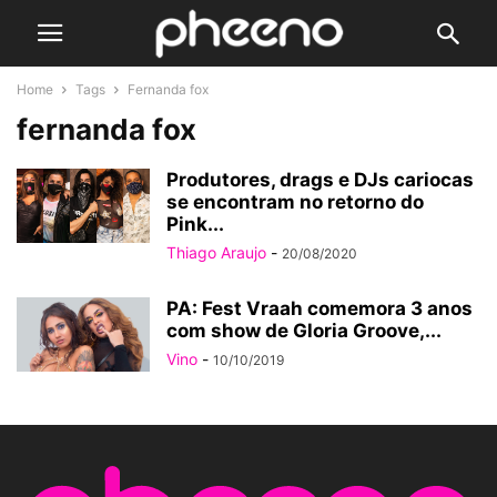
Home
Tags
Fernanda fox
fernanda fox
Produtores, drags e DJs cariocas
se encontram no retorno do
Pink...
Thiago Araujo
-
20/08/2020
PA: Fest Vraah comemora 3 anos
com show de Gloria Groove,...
Vino
-
10/10/2019