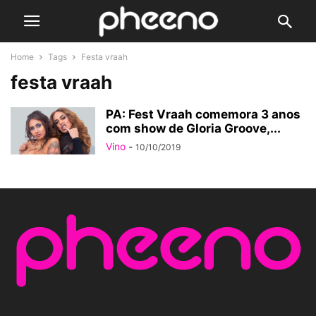
Home
Tags
Festa vraah
festa vraah
PA: Fest Vraah comemora 3 anos
com show de Gloria Groove,...
Vino
-
10/10/2019