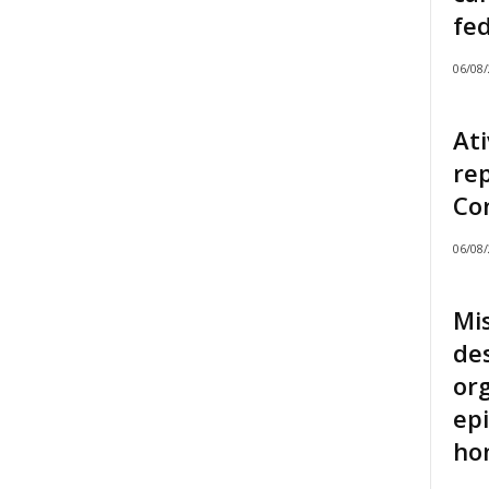
fed
06/08
Ati
rep
Con
06/08
Mi
de
or
epi
hom