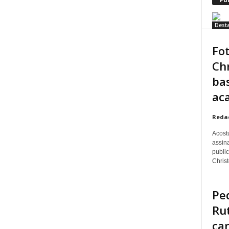
Dest
Fo
Chr
ba
aca
Reda
Acost
assina
publi
Christo
Pe
Ru
ca