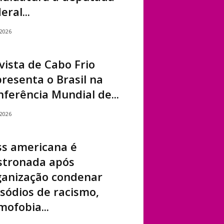
eral...
/2026
vista de Cabo Frio
resenta o Brasil na
ferência Mundial de...
/2026
ss americana é
stronada após
ganização condenar
sódios de racismo,
ofobia...