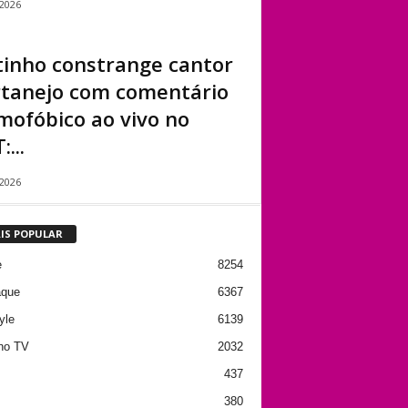
/2026
tinho constrange cantor
rtanejo com comentário
mofóbico ao vivo no
:...
/2026
IS POPULAR
e
8254
aque
6367
yle
6139
no TV
2032
437
380