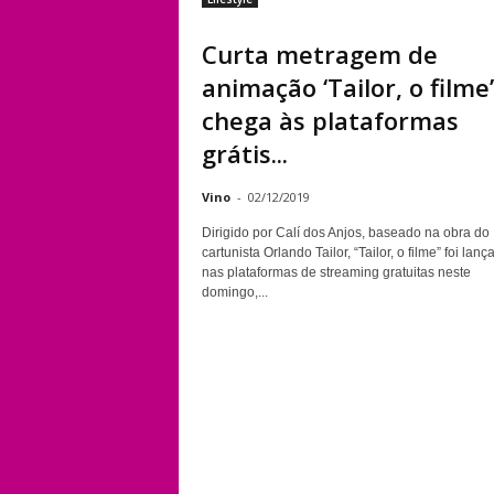
Curta metragem de
animação ‘Tailor, o filme’
chega às plataformas
grátis...
Vino
-
02/12/2019
Dirigido por Calí dos Anjos, baseado na obra do
cartunista Orlando Tailor, “Tailor, o filme” foi lanç
nas plataformas de streaming gratuitas neste
domingo,...