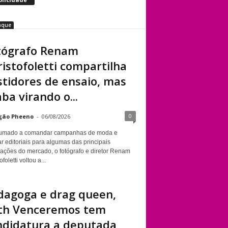
aque
tógrafo Renam
istofoletti compartilha
stidores de ensaio, mas
ba virando o...
0
ção Pheeno
-
06/08/2026
umado a comandar campanhas de moda e
r editoriais para algumas das principais
cações do mercado, o fotógrafo e diretor Renam
foletti voltou a...
dagoga e drag queen,
th Venceremos tem
ndidatura a deputada