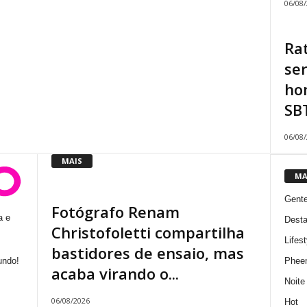
06/08
Ra
se
ho
SBT
06/08
MAIS
MA
Gent
Fotógrafo Renam
a e
Dest
Christofoletti compartilha
Lifest
bastidores de ensaio, mas
Phee
undo!
acaba virando o...
Noite
06/08/2026
Hot