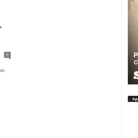
,
0
ado
Ag