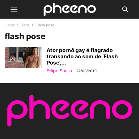
Home
Tags
Flash pose
flash pose
Ator pornô gay é flagrado
transando ao som de ‘Flash
Pose’,...
Felipe Sousa
-
22/08/2019