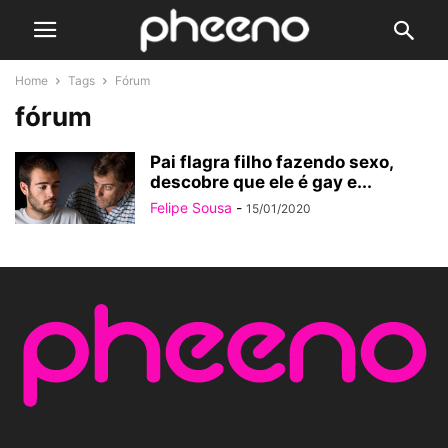
Home
Tags
Fórum
fórum
Pai flagra filho fazendo sexo,
descobre que ele é gay e...
Felipe Sousa
-
15/01/2020