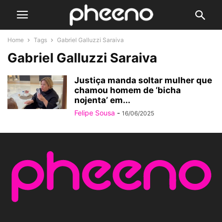
Home
Tags
Gabriel Galluzzi Saraiva
Gabriel Galluzzi Saraiva
Justiça manda soltar mulher que
chamou homem de ‘bicha
nojenta’ em...
Felipe Sousa
-
16/06/2025