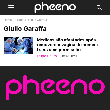
Home
Tags
Giulio Garaffa
Giulio Garaffa
Médicos são afastados após
removerem vagina de homem
trans sem permissão
Felipe Sousa
-
28/02/2020