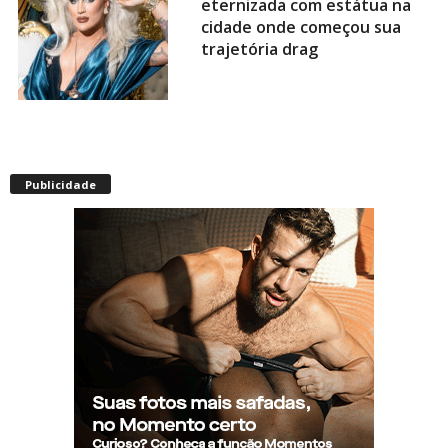
eternizada com estátua na
cidade onde começou sua
trajetória drag
Após título da Copa, estrelas
do futebol espanhol viram
Publicidade
assunto na web por fotos
“românticas” em iate
Presença de Shangela faz
estrelas de RuPaul’s Drag
Race abandonarem festa de
aniversário de Kennedy
Davenport