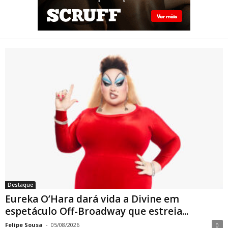
Eureka O’Hara dará vida a
Divine em espetáculo Off-
Broadway que estreia em
Nova York sobre a trajetória
da lendária drag queen
Destaque
Eureka O’Hara dará vida a Divine em
espetáculo Off-Broadway que estreia...
Felipe Sousa
-
05/08/2026
0