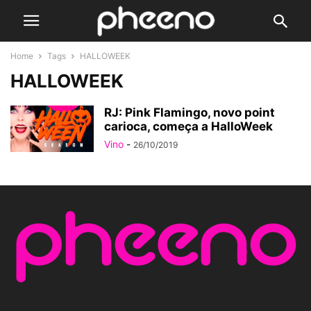
Home
Tags
HALLOWEEK
HALLOWEEK
RJ: Pink Flamingo, novo point
carioca, começa a HalloWeek
Vino
-
26/10/2019