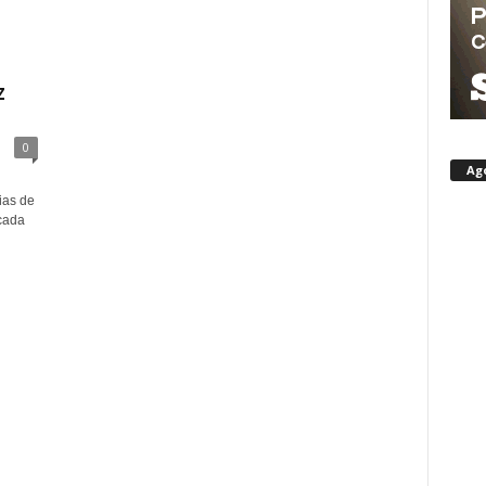
z
0
Ag
ias de
cada