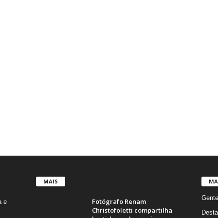
MAIS
MA
Gent
Fotógrafo Renam
a e
Christofoletti compartilha
Desta