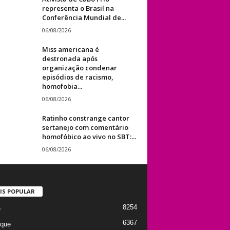
representa o Brasil na
Conferência Mundial de...
06/08/2026
Miss americana é
destronada após
organização condenar
episódios de racismo,
homofobia...
06/08/2026
Ratinho constrange cantor
sertanejo com comentário
homofóbico ao vivo no SBT:...
06/08/2026
IS POPULAR
8254
e
6367
que