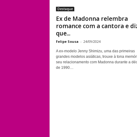
Destaque
Ex de Madonna relembra
romance com a cantora e di
que...
Felipe Sousa
-
24/09/2024
A ex-modelo Jenny Shimizu, uma das primeiras
grandes modelos asiáticas, trouxe à tona memór
seu relacionamento com Madonna durante a dé
de 1990....