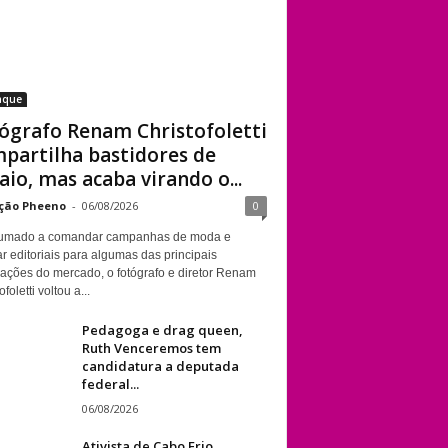
aque
ógrafo Renam Christofoletti
partilha bastidores de
aio, mas acaba virando o...
ção Pheeno
-
06/08/2026
0
umado a comandar campanhas de moda e
r editoriais para algumas das principais
cações do mercado, o fotógrafo e diretor Renam
foletti voltou a...
Pedagoga e drag queen,
Ruth Venceremos tem
candidatura a deputada
federal...
06/08/2026
Ativista de Cabo Frio