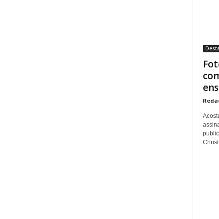
Dest
Fot
com
ens
Reda
Acost
assina
publi
Christo