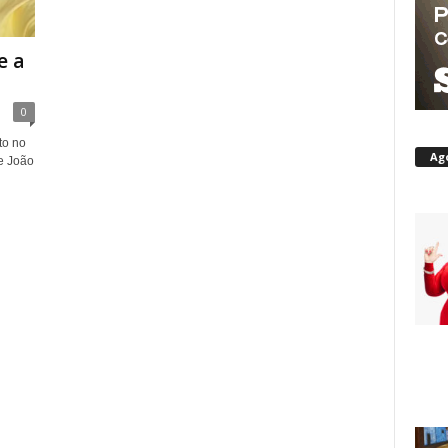
e a
0
to no
Ag
 e João