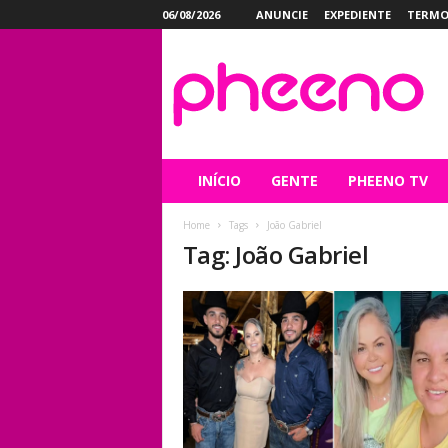
06/08/2026
ANUNCIE
EXPEDIENTE
TERMO
P
h
e
e
n
o
INÍCIO
GENTE
PHEENO TV
Home
Tags
João Gabriel
Tag: João Gabriel