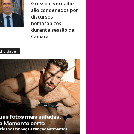
são condenados por
discursos
homofóbicos
durante sessão da
Câmara
The Vivienne,
blicidade
vencedora de
‘RuPaul’s Drag Race
UK’, será eternizada
com estátua na
cidade onde
começou sua
trajetória drag
Após título da Copa,
estrelas do futebol
espanhol viram
assunto na web por