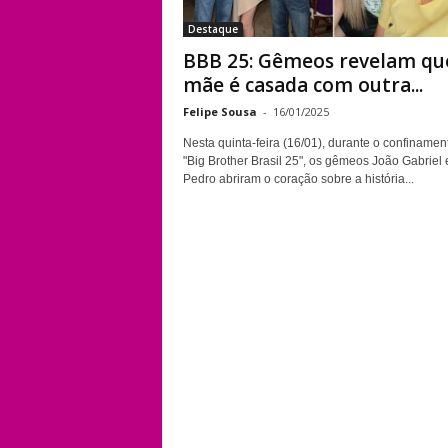
Destaque
BBB 25: Gêmeos revelam qu
mãe é casada com outra...
Felipe Sousa
-
16/01/2025
Nesta quinta-feira (16/01), durante o confinamen
"Big Brother Brasil 25", os gêmeos João Gabriel
Pedro abriram o coração sobre a história...