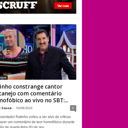
fotos “românticas”
em iate
Ratinho constrange
cantor sertanejo
com comentário
homofóbico ao vivo
no SBT: “Você está
com uma cara de
viado”
aque
inho constrange cantor
tanejo com comentário
ofóbico ao vivo no SBT:...
e Sousa
-
06/08/2026
0
sentador Ratinho voltou a ser alvo de críticas
fazer um comentário de teor homofóbico durante
ão de quarta-feira (6) de seu...