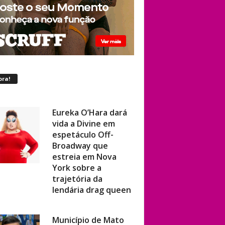
ora!
Eureka O’Hara dará
vida a Divine em
espetáculo Off-
Broadway que
estreia em Nova
York sobre a
trajetória da
lendária drag queen
Município de Mato
Grosso e vereador