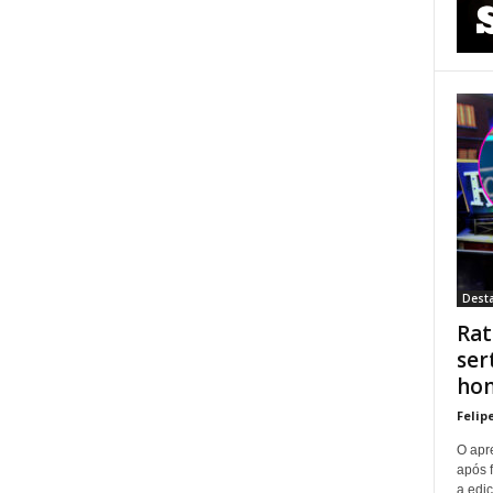
Dest
Rat
ser
hom
Felip
O apre
após 
a ediç