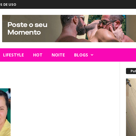
S DE USO
LIFESTYLE
HOT
NOITE
BLOGS
Pu