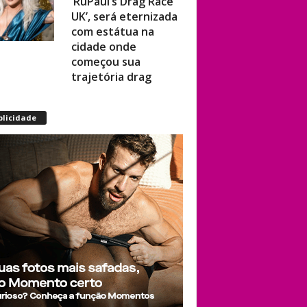
UK’, será eternizada
com estátua na
cidade onde
começou sua
trajetória drag
Após título da Copa,
blicidade
estrelas do futebol
espanhol viram
assunto na web por
fotos “românticas”
em iate
Presença de
Shangela faz
estrelas de RuPaul’s
Drag Race
abandonarem festa
de aniversário de