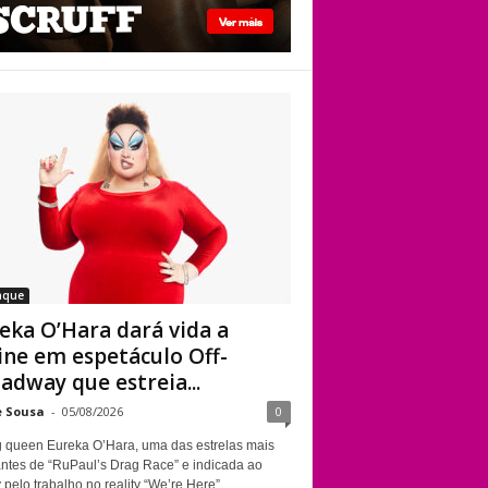
Kennedy Davenport
Eureka O’Hara dará
vida a Divine em
espetáculo Off-
Broadway que
estreia em Nova
York sobre a
trajetória da
lendária drag queen
aque
eka O’Hara dará vida a
ine em espetáculo Off-
adway que estreia...
e Sousa
-
05/08/2026
0
g queen Eureka O’Hara, uma das estrelas mais
ntes de “RuPaul’s Drag Race” e indicada ao
elo trabalho no reality “We’re Here”,...