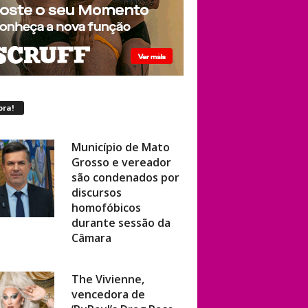
ora!
Município de Mato
Grosso e vereador
são condenados por
discursos
homofóbicos
durante sessão da
Câmara
The Vivienne,
vencedora de
‘RuPaul’s Drag Race