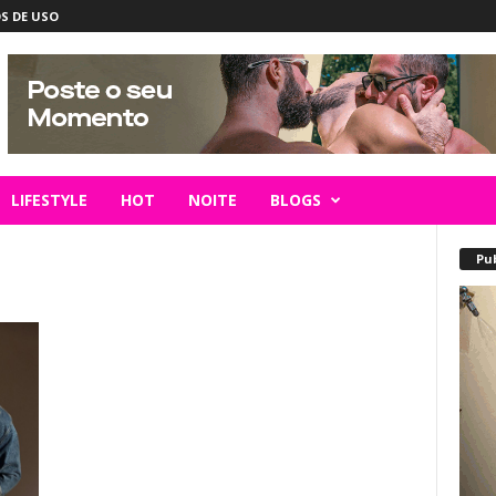
S DE USO
LIFESTYLE
HOT
NOITE
BLOGS
Pu