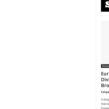
Dest
Eur
Div
Bro
Felip
A dra
marca
Emmy p