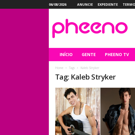
06/08/2026
ANUNCIE
EXPEDIENTE
TERMO
P
h
e
e
n
o
INÍCIO
GENTE
PHEENO TV
Home
Tags
Kaleb Stryker
Tag: Kaleb Stryker