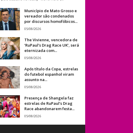
Município de Mato Grosso e
vereador são condenados
por discursos homofóbicos...
05/08/2026
The Vivienne, vencedora de
‘RuPaul’s Drag Race UK’, será
eternizada com...
05/08/2026
Após título da Copa, estrelas
do futebol espanhol viram
assunto na...
05/08/2026
Presença de Shangela faz
estrelas de RuPaul’s Drag
Race abandonarem festa...
05/08/2026