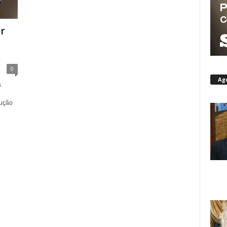
r
0
Ag
s
dução