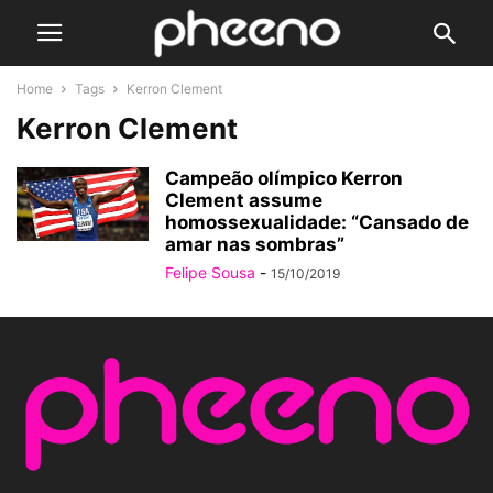
Home
Tags
Kerron Clement
Kerron Clement
Campeão olímpico Kerron
Clement assume
homossexualidade: “Cansado de
amar nas sombras”
Felipe Sousa
-
15/10/2019