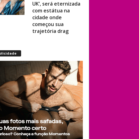
UK’, será eternizada
com estátua na
cidade onde
começou sua
trajetória drag
Após título da Copa,
blicidade
estrelas do futebol
espanhol viram
assunto na web por
fotos “românticas”
em iate
Presença de
Shangela faz
estrelas de RuPaul’s
Drag Race
abandonarem festa
de aniversário de