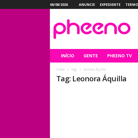
06/08/2026
ANUNCIE
EXPEDIENTE
TERMO
P
h
e
e
n
o
INÍCIO
GENTE
PHEENO TV
Home
Tags
Leonora Áquilla
Tag: Leonora Áquilla