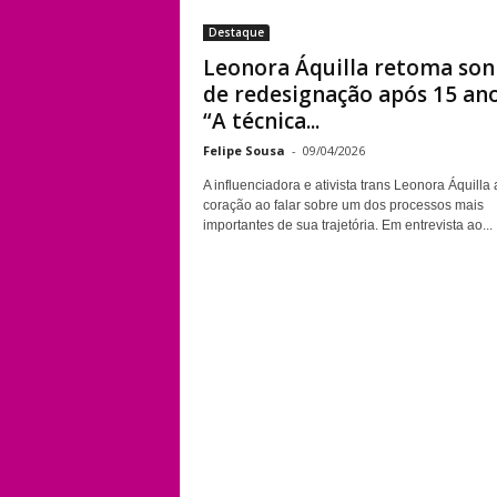
Destaque
Leonora Áquilla retoma so
de redesignação após 15 ano
“A técnica...
Felipe Sousa
-
09/04/2026
A influenciadora e ativista trans Leonora Áquilla 
coração ao falar sobre um dos processos mais
importantes de sua trajetória. Em entrevista ao...