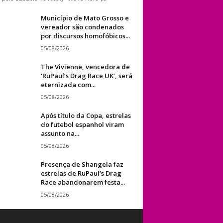
Município de Mato Grosso e
vereador são condenados
por discursos homofóbicos...
05/08/2026
The Vivienne, vencedora de
‘RuPaul’s Drag Race UK’, será
eternizada com...
05/08/2026
Após título da Copa, estrelas
do futebol espanhol viram
assunto na...
05/08/2026
Presença de Shangela faz
estrelas de RuPaul’s Drag
Race abandonarem festa...
05/08/2026