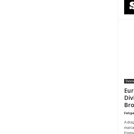
Dest
Eur
Div
Bro
Felip
A dra
marca
Emmy p