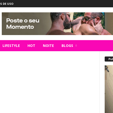
S DE USO
LIFESTYLE
HOT
NOITE
BLOGS
Pu