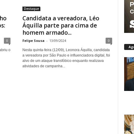
Destaque
nho
Candidata a vereadora, Léo
s:
Áquilla parte para cima de
homem armado...
0
Felipe Sousa
-
13/09/2024
0
Ag
abriu o
Nesta quinta-feira (12/09), Leonora Áquilla, candidata
a vereadora por São Paulo e influenciadora digital, foi
alvo de um ataque transfóbico enquanto realizava
atividades de campanha...