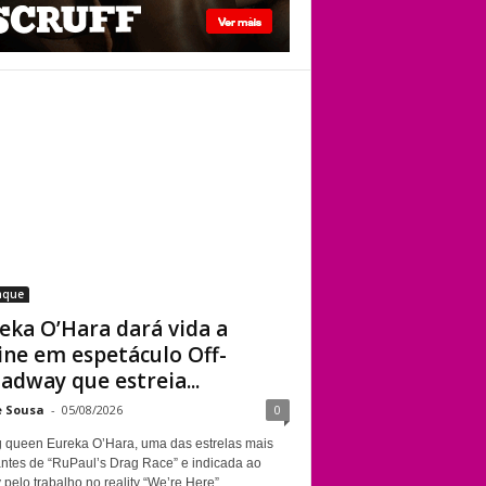
Kennedy Davenport
Eureka O’Hara dará
vida a Divine em
espetáculo Off-
Broadway que
estreia em Nova
York sobre a
trajetória da
lendária drag queen
aque
eka O’Hara dará vida a
ine em espetáculo Off-
adway que estreia...
e Sousa
-
05/08/2026
0
g queen Eureka O’Hara, uma das estrelas mais
ntes de “RuPaul’s Drag Race” e indicada ao
elo trabalho no reality “We’re Here”,...