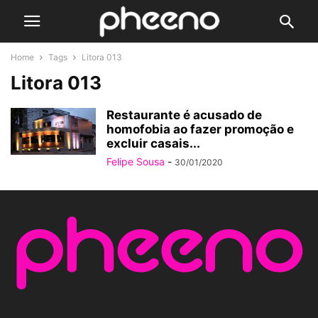
Home
Tags
Litora 013
Litora 013
Restaurante é acusado de
homofobia ao fazer promoção e
excluir casais...
Felipe Sousa
-
30/01/2020