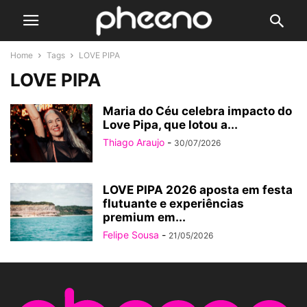
Home
Tags
LOVE PIPA
LOVE PIPA
Maria do Céu celebra impacto do
Love Pipa, que lotou a...
Thiago Araujo
-
30/07/2026
LOVE PIPA 2026 aposta em festa
flutuante e experiências
premium em...
Felipe Sousa
-
21/05/2026