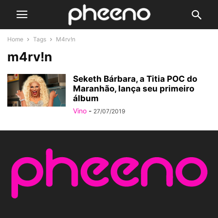
Home
Tags
M4rv!n
m4rv!n
Seketh Bárbara, a Titia POC do
Maranhão, lança seu primeiro
álbum
Vino
-
27/07/2019