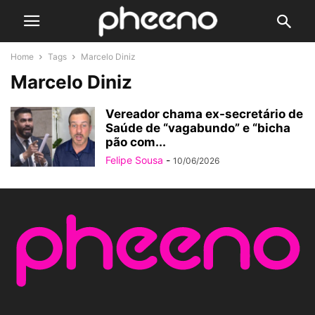
Home
Tags
Marcelo Diniz
Marcelo Diniz
Vereador chama ex-secretário de
Saúde de “vagabundo” e “bicha
pão com...
Felipe Sousa
-
10/06/2026