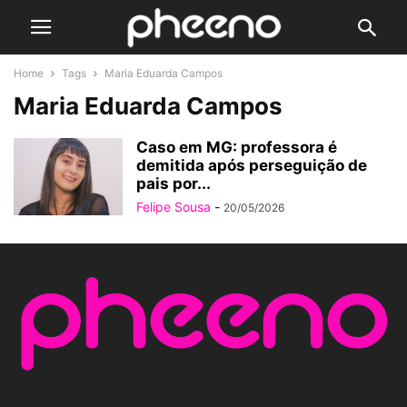
Home
Tags
Maria Eduarda Campos
Maria Eduarda Campos
Caso em MG: professora é
demitida após perseguição de
pais por...
Felipe Sousa
-
20/05/2026