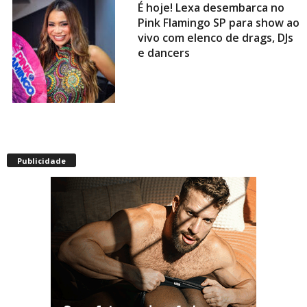
É hoje! Lexa desembarca no
Pink Flamingo SP para show ao
vivo com elenco de drags, DJs
e dancers
Envelhecimento acelerado:
pessoas vivendo com HIV
Publicidade
podem ter idade fisiológica
superior à real, aponta
relatório internacional
Gay de 62 anos relembra
quando, aos 15, foi garoto de
programa por quatro meses