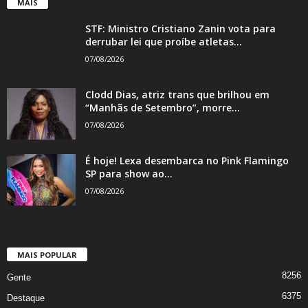
MAIS
STF: Ministro Cristiano Zanin vota para
derrubar lei que proíbe atletas...
07/08/2026
Clodd Dias, atriz trans que brilhou em
“Manhãs de Setembro”, morre...
07/08/2026
É hoje! Lexa desembarca no Pink Flamingo
SP para show ao...
07/08/2026
MAIS POPULAR
8256
Gente
6375
Destaque