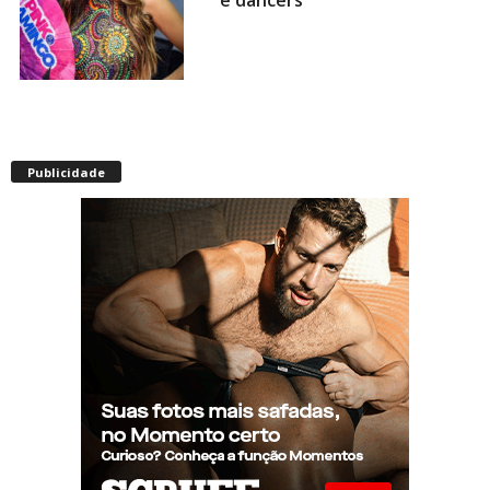
e dancers
Envelhecimento acelerado:
pessoas vivendo com HIV
Publicidade
podem ter idade fisiológica
superior à real, aponta
relatório internacional
Gay de 62 anos relembra
quando, aos 15, foi garoto de
programa por quatro meses
sem saber: “Idiotice da minha
parte”