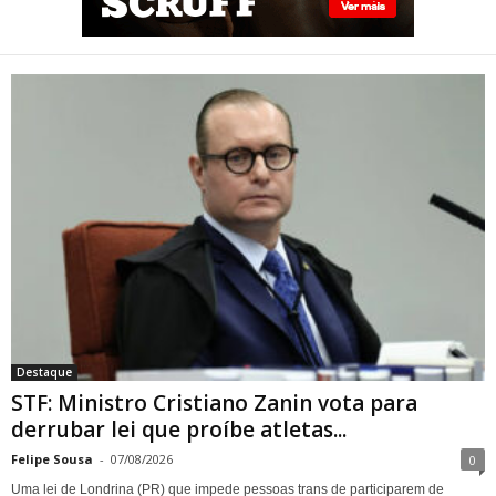
STF: Ministro Cristiano Zanin
vota para derrubar lei que
proíbe atletas transgênero
em competições de Londrina
Destaque
STF: Ministro Cristiano Zanin vota para
derrubar lei que proíbe atletas...
Felipe Sousa
-
07/08/2026
0
Uma lei de Londrina (PR) que impede pessoas trans de participarem de