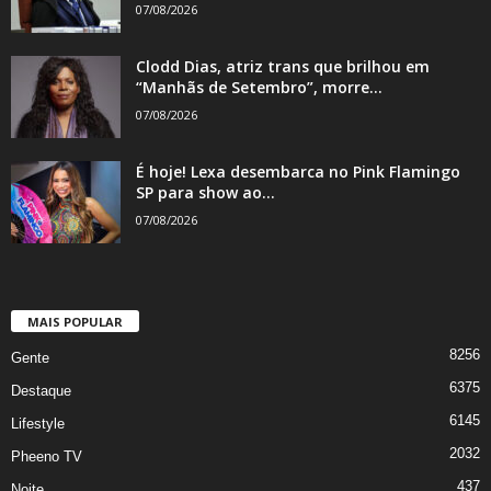
07/08/2026
Clodd Dias, atriz trans que brilhou em
“Manhãs de Setembro”, morre...
07/08/2026
É hoje! Lexa desembarca no Pink Flamingo
SP para show ao...
07/08/2026
MAIS POPULAR
8256
Gente
6375
Destaque
6145
Lifestyle
2032
Pheeno TV
437
Noite