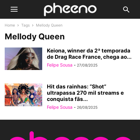
Home
Tags
Mellody Queen
Mellody Queen
Keiona, winner da 2ª temporada
de Drag Race France, chega ao...
Felipe Sousa
-
27/08/2025
Hit das rainhas: “Shot”
ultrapassa 270 mil streams e
conquista fãs...
Felipe Sousa
-
26/08/2025