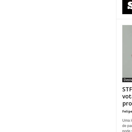
Dest
STF
vot
pro
Felip
Uma l
de pa
pode 