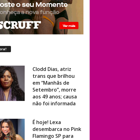
ora!
Clodd Dias, atriz
trans que brilhou
em “Manhãs de
Setembro”, morre
aos 49 anos; causa
não foi informada
É hoje! Lexa
desembarca no Pink
Flamingo SP para
show ao vivo com