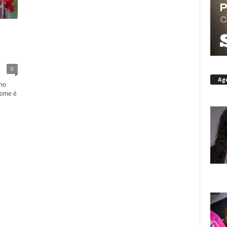
0
Ag
 no
Nome é