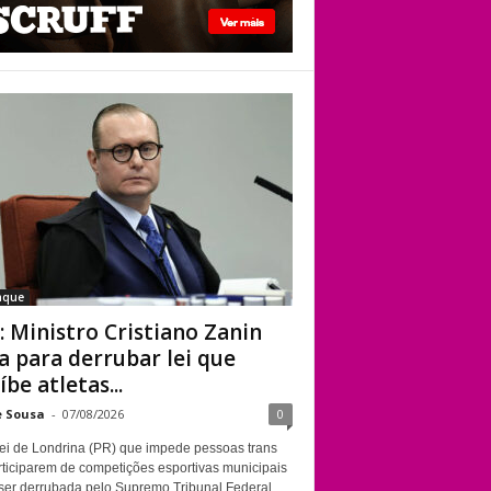
STF: Ministro
Cristiano Zanin vota
para derrubar lei
que proíbe atletas
transgênero em
competições de
Londrina
aque
: Ministro Cristiano Zanin
a para derrubar lei que
íbe atletas...
e Sousa
-
07/08/2026
0
ei de Londrina (PR) que impede pessoas trans
rticiparem de competições esportivas municipais
ser derrubada pelo Supremo Tribunal Federal