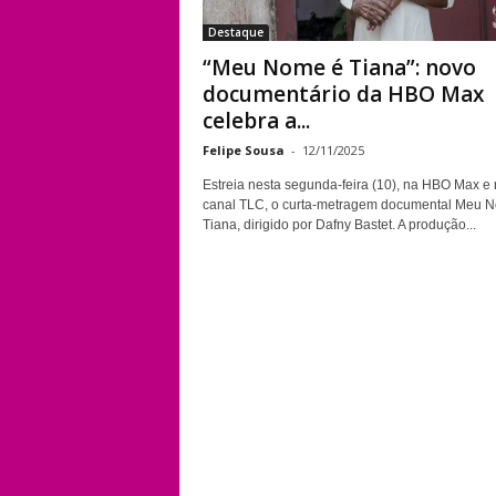
Destaque
“Meu Nome é Tiana”: novo
documentário da HBO Max
celebra a...
Felipe Sousa
-
12/11/2025
Estreia nesta segunda-feira (10), na HBO Max e
canal TLC, o curta-metragem documental Meu 
Tiana, dirigido por Dafny Bastet. A produção...