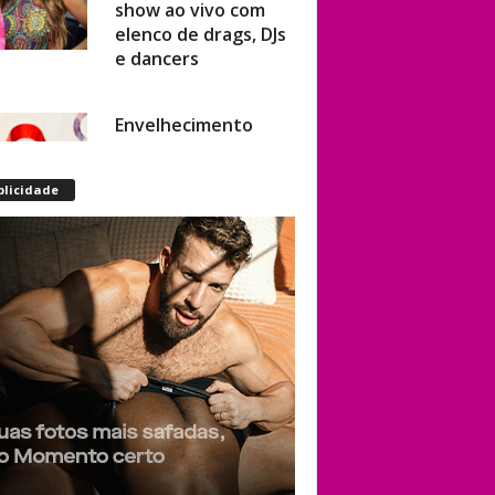
elenco de drags, DJs
e dancers
Envelhecimento
acelerado: pessoas
vivendo com HIV
podem ter idade
blicidade
fisiológica superior à
real, aponta
relatório
internacional
Gay de 62 anos
relembra quando,
aos 15, foi garoto de
programa por
quatro meses sem
saber: “Idiotice da
minha parte”