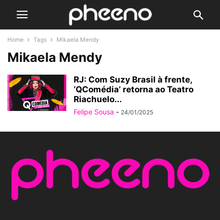
Home
Tags
Mikaela Mendy
Mikaela Mendy
RJ: Com Suzy Brasil à frente,
‘QComédia’ retorna ao Teatro
Riachuelo...
Felipe Sousa
-
24/01/2025