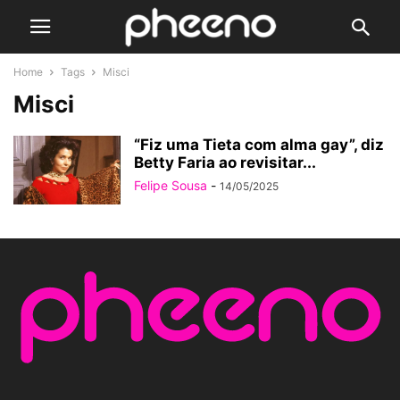
Home
Tags
Misci
Misci
“Fiz uma Tieta com alma gay”, diz
Betty Faria ao revisitar...
Felipe Sousa
-
14/05/2025