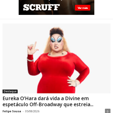
Eureka O’Hara dará vida a
Divine em espetáculo Off-
Broadway que estreia em
Nova York sobre a trajetória
da lendária drag queen
Destaque
Eureka O’Hara dará vida a Divine em
espetáculo Off-Broadway que estreia...
Felipe Sousa
-
05/08/2026
0