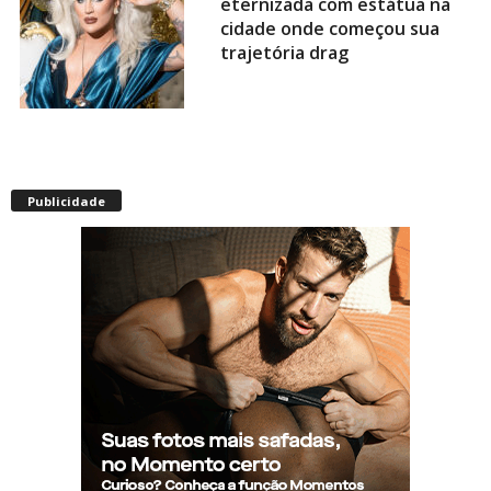
eternizada com estátua na
cidade onde começou sua
trajetória drag
Após título da Copa, estrelas
do futebol espanhol viram
Publicidade
assunto na web por fotos
“românticas” em iate
Presença de Shangela faz
estrelas de RuPaul’s Drag
Race abandonarem festa de
aniversário de Kennedy
Davenport