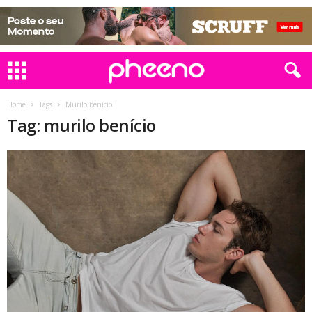
Home
Tags
Murilo benício
Tag: murilo benício