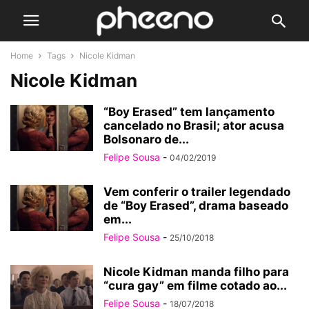
Home
Tags
Nicole Kidman
Nicole Kidman
“Boy Erased” tem lançamento
cancelado no Brasil; ator acusa
Bolsonaro de...
Felipe Sousa
-
04/02/2019
Vem conferir o trailer legendado
de “Boy Erased”, drama baseado
em...
Felipe Sousa
-
25/10/2018
Nicole Kidman manda filho para
“cura gay” em filme cotado ao...
Felipe Sousa
-
18/07/2018