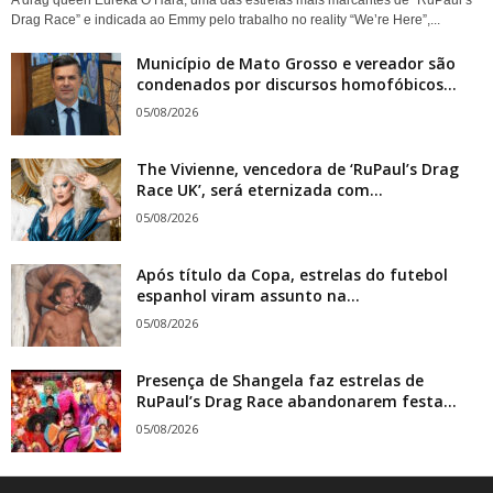
A drag queen Eureka O’Hara, uma das estrelas mais marcantes de “RuPaul’s
Drag Race” e indicada ao Emmy pelo trabalho no reality “We’re Here”,...
Município de Mato Grosso e vereador são
condenados por discursos homofóbicos...
05/08/2026
The Vivienne, vencedora de ‘RuPaul’s Drag
Race UK’, será eternizada com...
05/08/2026
Após título da Copa, estrelas do futebol
espanhol viram assunto na...
05/08/2026
Presença de Shangela faz estrelas de
RuPaul’s Drag Race abandonarem festa...
05/08/2026