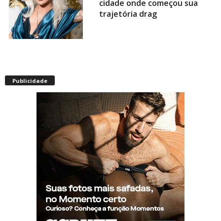
cidade onde começou sua
trajetória drag
Após título da Copa, estrelas
do futebol espanhol viram
Publicidade
assunto na web por fotos
“românticas” em iate
Presença de Shangela faz
estrelas de RuPaul’s Drag
Race abandonarem festa de
aniversário de Kennedy
Davenport