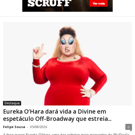
Eureka O’Hara dará vida a
Divine em espetáculo Off-
Broadway que estreia em
Nova York sobre a trajetória
da lendária drag queen
Destaque
Eureka O’Hara dará vida a Divine em
espetáculo Off-Broadway que estreia...
Felipe Sousa
-
05/08/2026
0