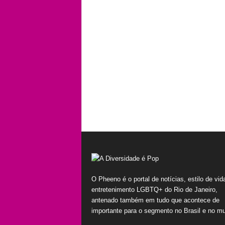
O Pheeno é o portal de notícias, estilo de vid
entretenimento LGBTQ+ do Rio de Janeiro,
antenado também em tudo que acontece de
importante para o segmento no Brasil e no m