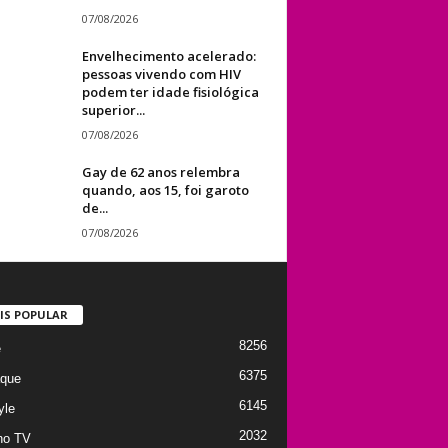
07/08/2026
Envelhecimento acelerado:
pessoas vivendo com HIV
podem ter idade fisiológica
superior...
07/08/2026
Gay de 62 anos relembra
quando, aos 15, foi garoto
de...
07/08/2026
IS POPULAR
8256
e
6375
que
6145
yle
2032
no TV