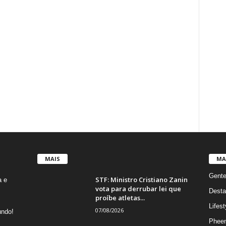
MAIS
MA
Gent
STF: Ministro Cristiano Zanin
a e
vota para derrubar lei que
Desta
proíbe atletas...
Lifest
07/08/2026
undo!
Phee