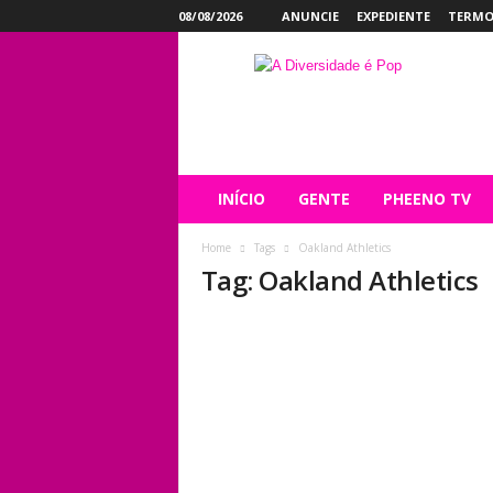
08/08/2026
ANUNCIE
EXPEDIENTE
TERMO
P
h
e
e
n
o
INÍCIO
GENTE
PHEENO TV
Home
Tags
Oakland Athletics
Tag: Oakland Athletics