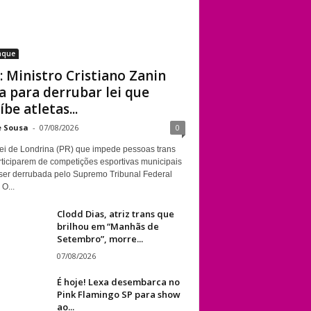
aque
: Ministro Cristiano Zanin
a para derrubar lei que
íbe atletas...
e Sousa
-
07/08/2026
0
ei de Londrina (PR) que impede pessoas trans
rticiparem de competições esportivas municipais
ser derrubada pelo Supremo Tribunal Federal
 O...
Clodd Dias, atriz trans que
brilhou em “Manhãs de
Setembro”, morre...
07/08/2026
É hoje! Lexa desembarca no
Pink Flamingo SP para show
ao...