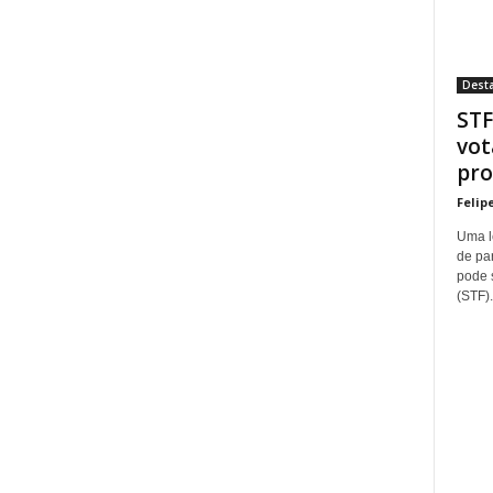
Dest
STF
vot
pro
Felip
Uma l
de pa
pode 
(STF).