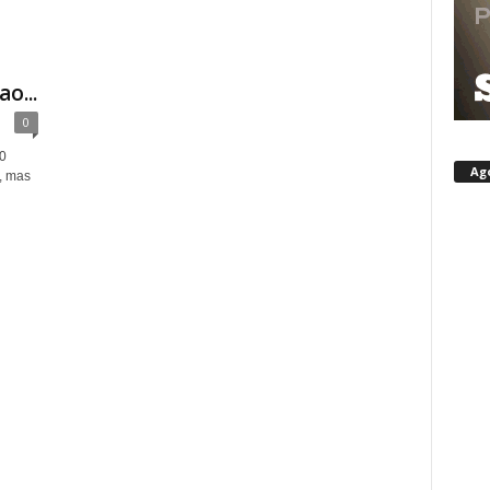
o...
0
0
Ag
r, mas