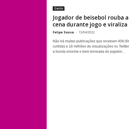
Gente
Jogador de beisebol rouba a
cena durante jogo e viraliza a
Felipe Sousa
-
13/04/2022
Não há muitas publicações que recebam 409.00
curtidas e 16 milhões de visualizações no Twitte
a bunda enorme e bem torneada do jogador...