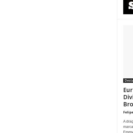
Dest
Eur
Div
Bro
Felip
A dra
marca
Emmy p