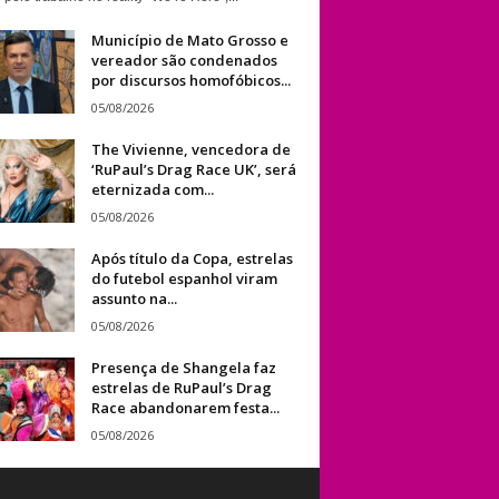
Município de Mato Grosso e
vereador são condenados
por discursos homofóbicos...
05/08/2026
The Vivienne, vencedora de
‘RuPaul’s Drag Race UK’, será
eternizada com...
05/08/2026
Após título da Copa, estrelas
do futebol espanhol viram
assunto na...
05/08/2026
Presença de Shangela faz
estrelas de RuPaul’s Drag
Race abandonarem festa...
05/08/2026