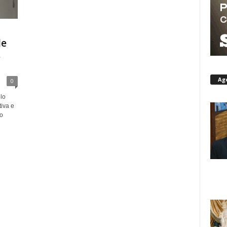
de
s
Ag
0
lo
iva e
o