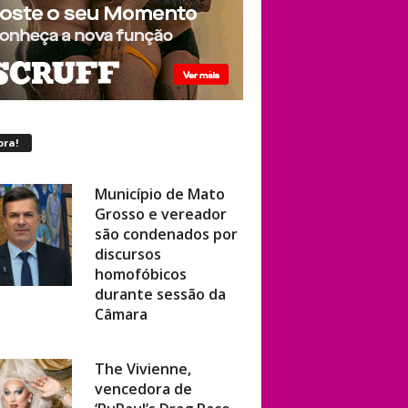
ora!
Município de Mato
Grosso e vereador
são condenados por
discursos
homofóbicos
durante sessão da
Câmara
The Vivienne,
vencedora de
‘RuPaul’s Drag Race