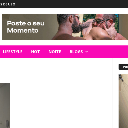
S DE USO
LIFESTYLE
HOT
NOITE
BLOGS
Pu