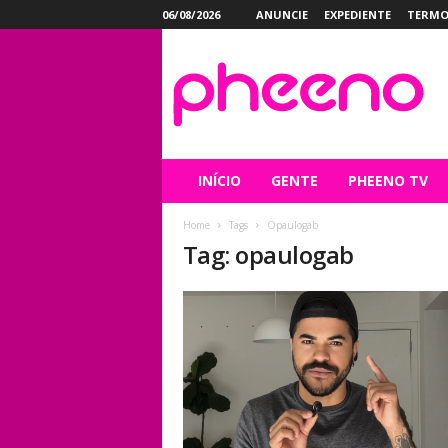
06/08/2026
ANUNCIE
EXPEDIENTE
TERMO
P
h
e
e
n
o
INÍCIO
GENTE
PHEENO TV
Home
Tags
Opaulogab
Tag: opaulogab