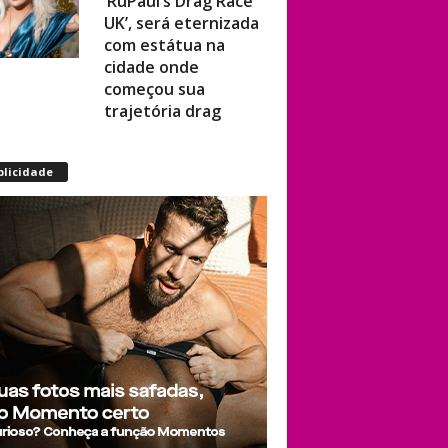
UK’, será eternizada
com estátua na
cidade onde
começou sua
trajetória drag
Após título da Copa,
blicidade
estrelas do futebol
espanhol viram
assunto na web por
fotos “românticas”
em iate
Presença de
Shangela faz
estrelas de RuPaul’s
Drag Race
abandonarem festa
de aniversário de