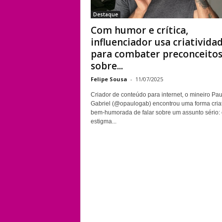
Destaque
Com humor e crítica,
influenciador usa criativida
para combater preconceito
sobre...
Felipe Sousa
-
11/07/2025
Criador de conteúdo para internet, o mineiro Pau
Gabriel (@opaulogab) encontrou uma forma criat
bem-humorada de falar sobre um assunto sério: 
estigma...