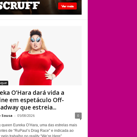
Kennedy Davenport
Eureka O’Hara dará
vida a Divine em
espetáculo Off-
Broadway que
estreia em Nova
York sobre a
trajetória da
lendária drag queen
aque
eka O’Hara dará vida a
ine em espetáculo Off-
adway que estreia...
e Sousa
-
05/08/2026
0
g queen Eureka O’Hara, uma das estrelas mais
ntes de “RuPaul’s Drag Race” e indicada ao
elo trabalho no reality “We’re Here”,...