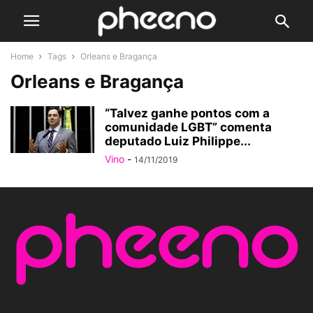
Home
Tags
Orleans e Bragança
Orleans e Bragança
“Talvez ganhe pontos com a
comunidade LGBT” comenta
deputado Luiz Philippe...
Vino
-
14/11/2019