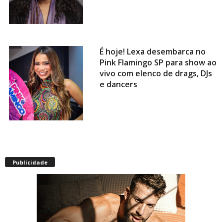
É hoje! Lexa desembarca no
Pink Flamingo SP para show ao
vivo com elenco de drags, DJs
e dancers
Envelhecimento acelerado:
pessoas vivendo com HIV
Publicidade
podem ter idade fisiológica
superior à real, aponta
relatório internacional