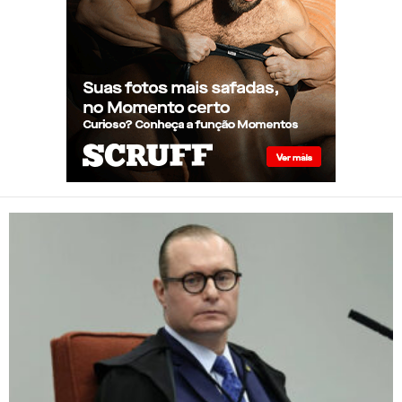
Gay de 62 anos relembra
quando, aos 15, foi garoto de
programa por quatro meses
sem saber: “Idiotice da minha
parte”
STF: Ministro Cristiano Zanin
vota para derrubar lei que
proíbe atletas transgênero
em competições de Londrina