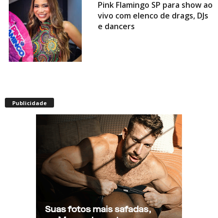
Pink Flamingo SP para show ao
vivo com elenco de drags, DJs
e dancers
Envelhecimento acelerado:
pessoas vivendo com HIV
Publicidade
podem ter idade fisiológica
superior à real, aponta
relatório internacional
Gay de 62 anos relembra
quando, aos 15, foi garoto de
programa por quatro meses
sem saber: “Idiotice da minha