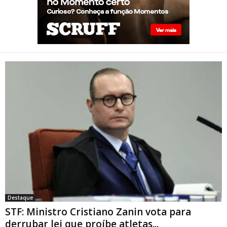
parte”
STF: Ministro Cristiano Zanin
vota para derrubar lei que
proíbe atletas transgênero
em competições de Londrina
Destaque
STF: Ministro Cristiano Zanin vota para
derrubar lei que proíbe atletas...