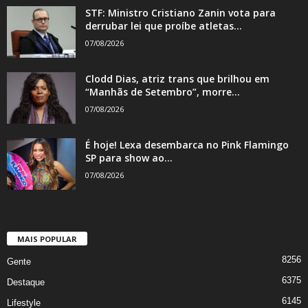
STF: Ministro Cristiano Zanin vota para
derrubar lei que proíbe atletas...
07/08/2026
Clodd Dias, atriz trans que brilhou em
“Manhãs de Setembro”, morre...
07/08/2026
É hoje! Lexa desembarca no Pink Flamingo
SP para show ao...
07/08/2026
MAIS POPULAR
8256
Gente
6375
Destaque
6145
Lifestyle