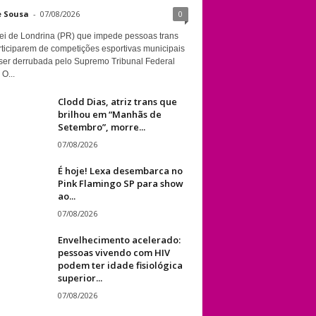
e Sousa
-
07/08/2026
0
ei de Londrina (PR) que impede pessoas trans
rticiparem de competições esportivas municipais
ser derrubada pelo Supremo Tribunal Federal
 O...
Clodd Dias, atriz trans que
brilhou em “Manhãs de
Setembro”, morre...
07/08/2026
É hoje! Lexa desembarca no
Pink Flamingo SP para show
ao...
07/08/2026
Envelhecimento acelerado:
pessoas vivendo com HIV
podem ter idade fisiológica
superior...
07/08/2026