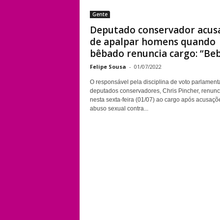
Gente
Deputado conservador acus
de apalpar homens quando
bêbado renuncia cargo: “Bebi
Felipe Sousa
-
01/07/2022
O responsável pela disciplina de voto parlament
deputados conservadores, Chris Pincher, renunc
nesta sexta-feira (01/07) ao cargo após acusaçõ
abuso sexual contra...