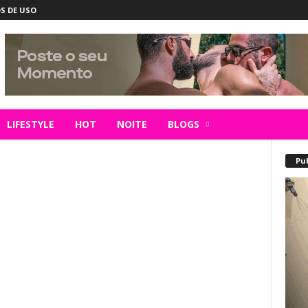
S DE USO
LIFESTYLE
HOT
NOITE
BLOGS
Pu