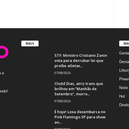
MAIS
MA
Gent
STF: Ministro Cristiano Zanin
vota para derrubar lei que
Desta
proíbe atletas...
Lifest
07/08/2026
a e
Phee
Clodd Dias, atriz trans que
Noite
brilhou em “Manhãs de
undo!
Setembro”, morre...
Hot
07/08/2026
Direi
É hoje! Lexa desembarca no
Pink Flamingo SP para show
ao...