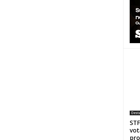
Dest
STF
vot
pro