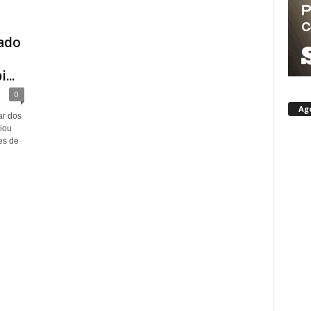
ado
...
0
Ag
ar dos
iou
es de