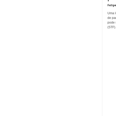
Felip
Uma l
de pa
pode 
(STF).