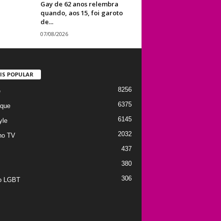
Gay de 62 anos relembra
quando, aos 15, foi garoto
de...
07/08/2026
IS POPULAR
8256
e
6375
que
6145
yle
2032
no TV
437
380
306
to LGBT