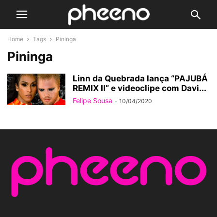
Home
Tags
Pininga
Pininga
Linn da Quebrada lança “PAJUBÁ
REMIX II” e videoclipe com Davi...
Felipe Sousa
-
10/04/2020