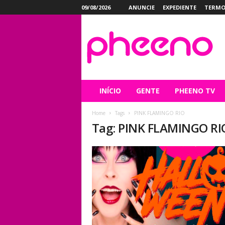
09/08/2026
ANUNCIE
EXPEDIENTE
TERMO
P
h
e
e
n
o
INÍCIO
GENTE
PHEENO TV
Home
Tags
PINK FLAMINGO RIO
Tag: PINK FLAMINGO RI