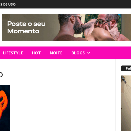
S DE USO
LIFESTYLE
HOT
NOITE
BLOGS
Pu
O