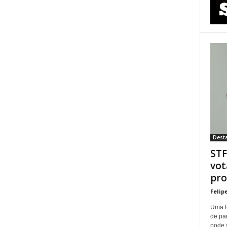
Dest
STF
vot
pro
Felip
Uma l
de pa
pode 