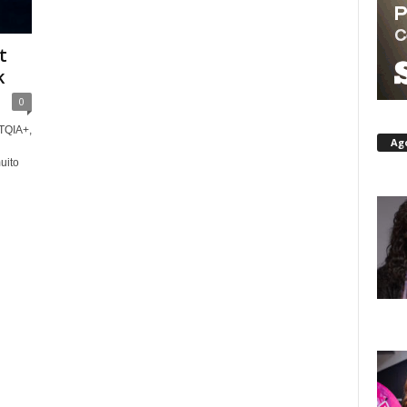
t
k
0
BTQIA+,
Ag
uito