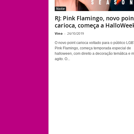
Noite
RJ: Pink Flamingo, novo poin
carioca, começa a HalloWee
Vino
-
26/10/2019
O novo point carioca voltado para o público LG
Pink Flamingo, começa temporada especial de
halloween, com direito a decoração temática e m
agito. O...