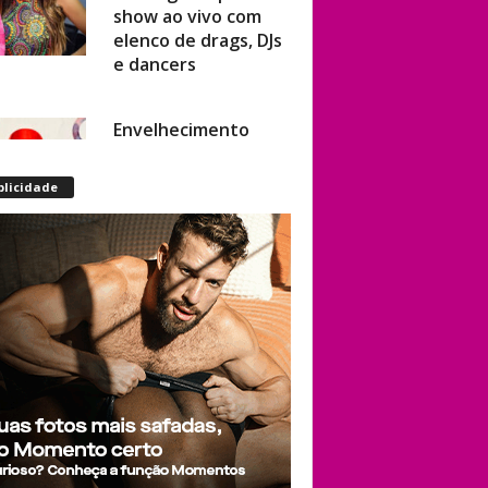
elenco de drags, DJs
e dancers
Envelhecimento
acelerado: pessoas
vivendo com HIV
podem ter idade
blicidade
fisiológica superior à
real, aponta
relatório
internacional
Gay de 62 anos
relembra quando,
aos 15, foi garoto de
programa por
quatro meses sem
saber: “Idiotice da
minha parte”