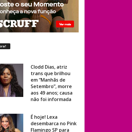
ora!
Clodd Dias, atriz
trans que brilhou
em “Manhãs de
Setembro”, morre
aos 49 anos; causa
não foi informada
É hoje! Lexa
desembarca no Pink
Flamingo SP para
show ao vivo com