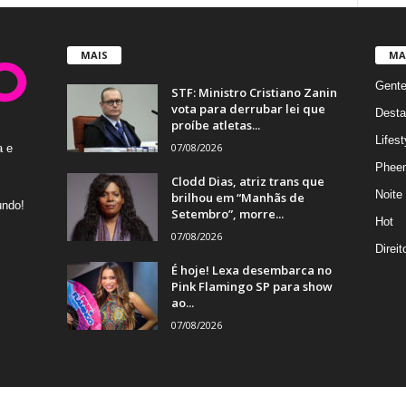
MAIS
MA
Gent
STF: Ministro Cristiano Zanin
vota para derrubar lei que
Desta
proíbe atletas...
Lifest
07/08/2026
a e
Phee
Clodd Dias, atriz trans que
Noite
brilhou em “Manhãs de
undo!
Setembro”, morre...
Hot
07/08/2026
Direi
É hoje! Lexa desembarca no
Pink Flamingo SP para show
ao...
07/08/2026