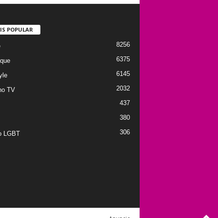
IS POPULAR
8256
e
6375
que
6145
yle
2032
no TV
437
380
306
to LGBT