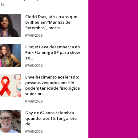
 O...
Clodd Dias, atriz trans que
brilhou em “Manhãs de
Setembro”, morre...
07/08/2026
É hoje! Lexa desembarca no
Pink Flamingo SP para show
ao...
07/08/2026
Envelhecimento acelerado:
pessoas vivendo com HIV
podem ter idade fisiológica
superior...
07/08/2026
Gay de 62 anos relembra
quando, aos 15, foi garoto
de...
07/08/2026