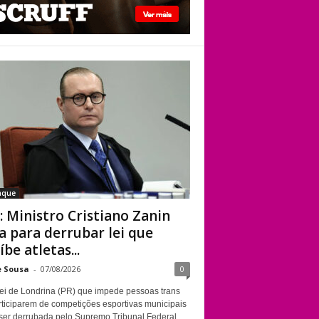
STF: Ministro
Cristiano Zanin vota
para derrubar lei
que proíbe atletas
transgênero em
competições de
Londrina
aque
: Ministro Cristiano Zanin
a para derrubar lei que
íbe atletas...
e Sousa
-
07/08/2026
0
ei de Londrina (PR) que impede pessoas trans
rticiparem de competições esportivas municipais
ser derrubada pelo Supremo Tribunal Federal