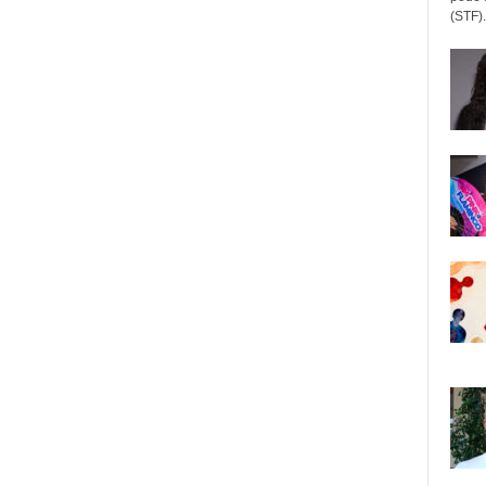
(STF).