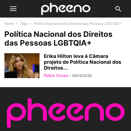
Home
Tags
Política Nacional dos Direitos das Pessoas LGBTQIA+
Política Nacional dos Direitos
das Pessoas LGBTQIA+
Erika Hilton leva à Câmara
projeto de Política Nacional dos
Direitos...
Felipe Sousa
-
29/04/2026