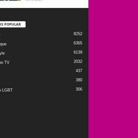
IS POPULAR
8252
e
6365
que
6139
yle
2032
no TV
437
380
306
to LGBT