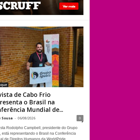
homofóbicos
durante sessão da
Câmara
Ativista de Cabo Frio
representa o Brasil
na Conferência
Mundial de Direitos
Humanos da
WorldPride
Amsterdam
aque
vista de Cabo Frio
resenta o Brasil na
ferência Mundial de...
e Sousa
-
06/08/2026
0
vista Rodolpho Campbell, presidente do Grupo
, está representando o Brasil na Conferência
al de Direitos Humanos da WorldPride