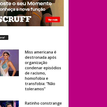
ora!
Miss americana é
destronada após
organização
condenar episódios
de racismo,
homofobia e
transfobia: “Não
toleramos”
Ratinho constrange
cantor sertanejo