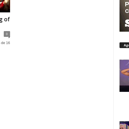
g of
0
s de 16
Ag