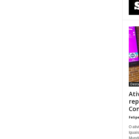
Dest
Ati
rep
Con
Felip
O ati
Iguais
Mundi