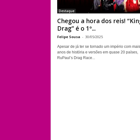
Destaque
Chegou a hora dos reis! “Kin
Drag” é o 1º...
Felipe Sousa
-
30/05/2025
Apesar de já ter se tornado um império com mai
anos de história e versões em quase 20 países,
RuPaul’s Drag Race...