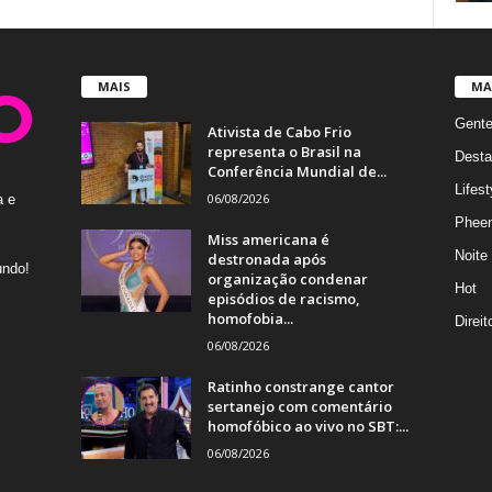
MAIS
MA
Gent
Ativista de Cabo Frio
representa o Brasil na
Desta
Conferência Mundial de...
Lifest
06/08/2026
a e
Phee
Miss americana é
Noite
destronada após
undo!
organização condenar
Hot
episódios de racismo,
homofobia...
Direi
06/08/2026
Ratinho constrange cantor
sertanejo com comentário
homofóbico ao vivo no SBT:...
06/08/2026