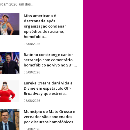
rdam 2026, um dos...
Miss americana é
destronada após
organização condenar
episódios de racismo,
homofobia...
06/08/2026
Ratinho constrange cantor
sertanejo com comentário
homofóbico ao vivo no SBT:...
06/08/2026
Eureka O’Hara dará vida a
Divine em espetáculo Off-
Broadway que estreia...
05/08/2026
Município de Mato Grosso e
vereador são condenados
por discursos homofóbicos...
05/08/2026