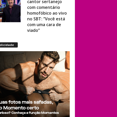
com comentário
homofóbico ao vivo
no SBT: “Você está
com uma cara de
viado”
Eureka O’Hara dará
blicidade
vida a Divine em
espetáculo Off-
Broadway que
estreia em Nova
York sobre a
trajetória da
lendária drag queen
Município de Mato
Grosso e vereador
são condenados por
discursos