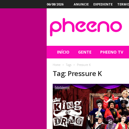
06/08/2026
ANUNCIE
EXPEDIENTE
TERMO
P
h
e
e
n
o
INÍCIO
GENTE
PHEENO TV
Home
Tags
Pressure K
Tag: Pressure K