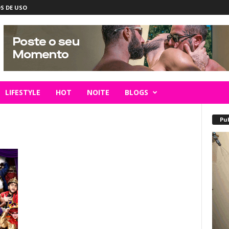
S DE USO
LIFESTYLE
HOT
NOITE
BLOGS
Pu