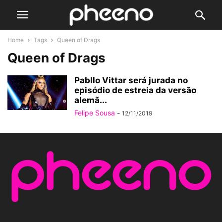
Home
Tags
Queen of Drags
Queen of Drags
Pabllo Vittar será jurada no
episódio de estreia da versão
alemã...
Felipe Sousa
-
12/11/2019