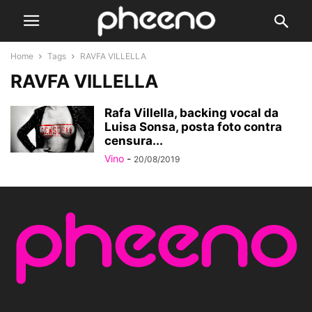
Home
Tags
RAVFA VILLELLA
RAVFA VILLELLA
Rafa Villella, backing vocal da
Luisa Sonsa, posta foto contra
censura...
Vino
-
20/08/2019