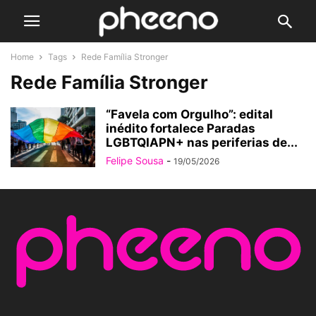
Home
Tags
Rede Família Stronger
Rede Família Stronger
“Favela com Orgulho”: edital
inédito fortalece Paradas
LGBTQIAPN+ nas periferias de...
Felipe Sousa
-
19/05/2026