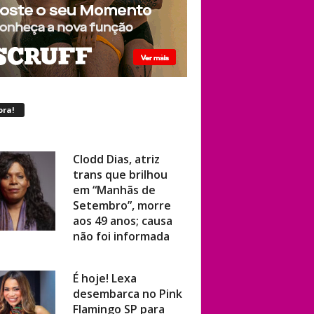
ora!
Clodd Dias, atriz
trans que brilhou
em “Manhãs de
Setembro”, morre
aos 49 anos; causa
não foi informada
É hoje! Lexa
desembarca no Pink
Flamingo SP para
show ao vivo com