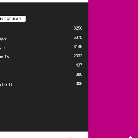
IS POPULAR
8256
e
6375
que
6145
yle
2032
no TV
437
380
306
to LGBT