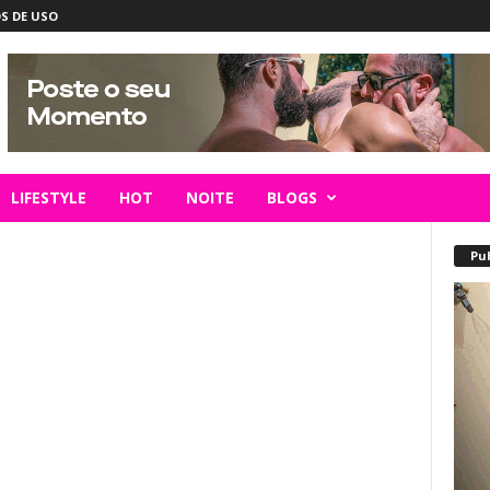
S DE USO
LIFESTYLE
HOT
NOITE
BLOGS
Pu