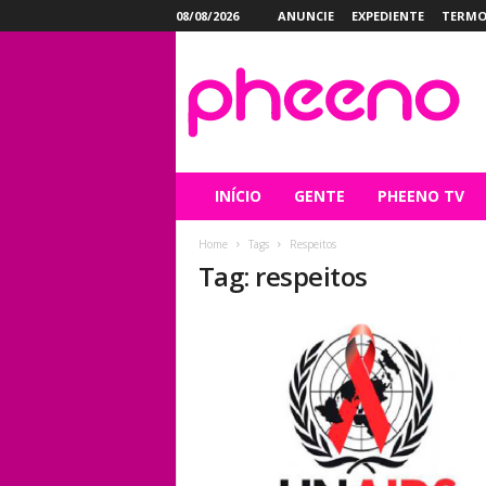
08/08/2026
ANUNCIE
EXPEDIENTE
TERMO
P
h
e
e
n
o
INÍCIO
GENTE
PHEENO TV
Home
Tags
Respeitos
Tag: respeitos