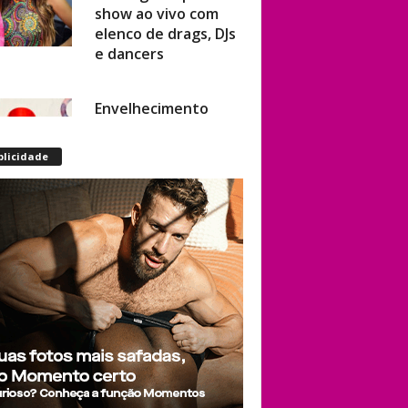
elenco de drags, DJs
e dancers
Envelhecimento
acelerado: pessoas
vivendo com HIV
podem ter idade
blicidade
fisiológica superior à
real, aponta
relatório
internacional
Gay de 62 anos
relembra quando,
aos 15, foi garoto de
programa por
quatro meses sem
saber: “Idiotice da
minha parte”