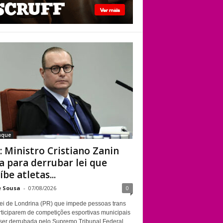
STF: Ministro
Cristiano Zanin vota
para derrubar lei
que proíbe atletas
transgênero em
competições de
Londrina
aque
: Ministro Cristiano Zanin
a para derrubar lei que
íbe atletas...
e Sousa
-
07/08/2026
0
ei de Londrina (PR) que impede pessoas trans
rticiparem de competições esportivas municipais
ser derrubada pelo Supremo Tribunal Federal