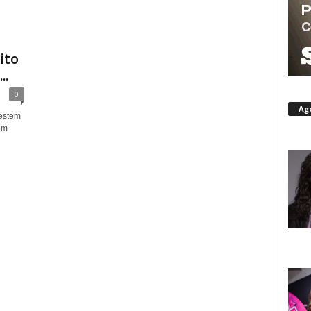
ito
..
0
Ag
estem
em