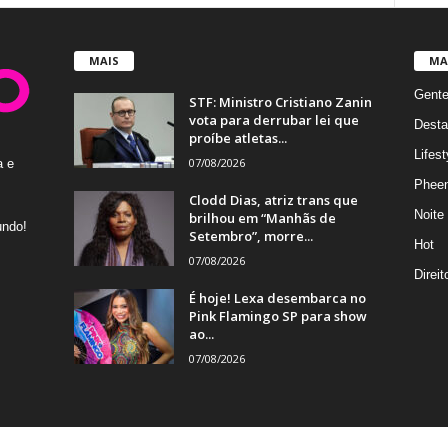
MAIS
MA
Gent
STF: Ministro Cristiano Zanin
vota para derrubar lei que
Desta
proíbe atletas...
Lifest
07/08/2026
a e
Phee
Clodd Dias, atriz trans que
Noite
brilhou em “Manhãs de
undo!
Setembro”, morre...
Hot
07/08/2026
Direi
É hoje! Lexa desembarca no
Pink Flamingo SP para show
ao...
07/08/2026