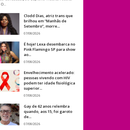
 O...
Clodd Dias, atriz trans que
brilhou em “Manhãs de
Setembro”, morre...
07/08/2026
É hoje! Lexa desembarca no
Pink Flamingo SP para show
ao...
07/08/2026
Envelhecimento acelerado:
pessoas vivendo com HIV
podem ter idade fisiológica
superior...
07/08/2026
Gay de 62 anos relembra
quando, aos 15, foi garoto
de...
07/08/2026