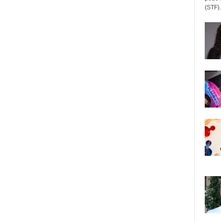
(STF).