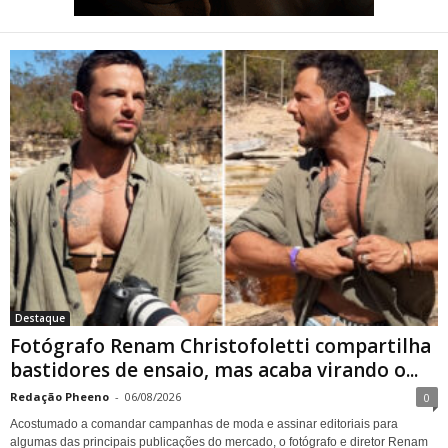
Fotógrafo Renam
Christofoletti compartilha
bastidores de ensaio, mas
acaba virando o centro das
atenções
Destaque
Fotógrafo Renam Christofoletti compartilha
bastidores de ensaio, mas acaba virando o...
Redação Pheeno
-
06/08/2026
0
Acostumado a comandar campanhas de moda e assinar editoriais para
algumas das principais publicações do mercado, o fotógrafo e diretor Renam