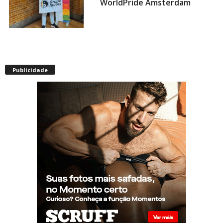
WorldPride Amsterdam
Miss americana é destronada
após organização condenar
Publicidade
episódios de racismo,
homofobia e transfobia: “Não
toleramos”
Ratinho constrange cantor
sertanejo com comentário
homofóbico ao vivo no SBT:
“Você está com uma cara de
viado”