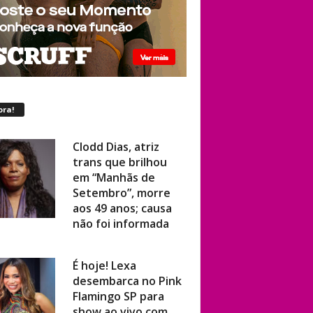
ora!
Clodd Dias, atriz
trans que brilhou
em “Manhãs de
Setembro”, morre
aos 49 anos; causa
não foi informada
É hoje! Lexa
desembarca no Pink
Flamingo SP para
show ao vivo com