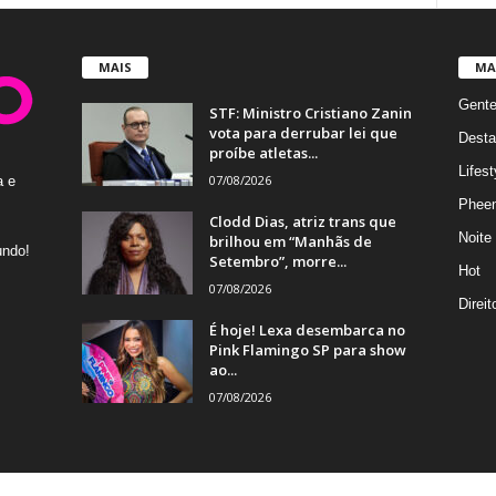
MAIS
MA
Gent
STF: Ministro Cristiano Zanin
vota para derrubar lei que
Desta
proíbe atletas...
Lifest
07/08/2026
a e
Phee
Clodd Dias, atriz trans que
Noite
brilhou em “Manhãs de
undo!
Setembro”, morre...
Hot
07/08/2026
Direi
É hoje! Lexa desembarca no
Pink Flamingo SP para show
ao...
07/08/2026