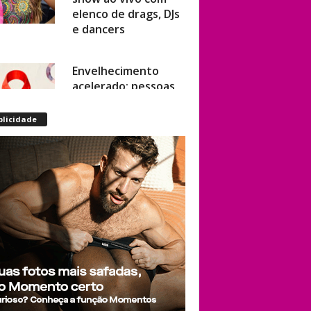
elenco de drags, DJs
e dancers
Envelhecimento
acelerado: pessoas
vivendo com HIV
podem ter idade
blicidade
fisiológica superior à
real, aponta
relatório
internacional
Gay de 62 anos
relembra quando,
aos 15, foi garoto de
programa por
quatro meses sem
saber: “Idiotice da
minha parte”