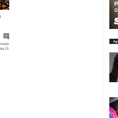
s
0
Ag
remiado
 dia 25
.