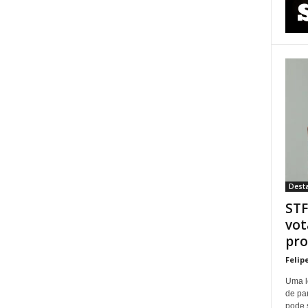
Dest
STF
vot
pro
Felip
Uma l
de pa
pode 