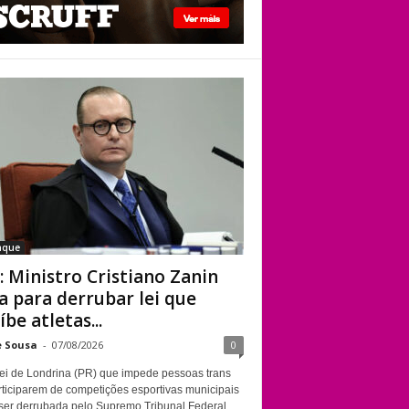
STF: Ministro
Cristiano Zanin vota
para derrubar lei
que proíbe atletas
transgênero em
competições de
Londrina
aque
: Ministro Cristiano Zanin
a para derrubar lei que
íbe atletas...
e Sousa
-
07/08/2026
0
ei de Londrina (PR) que impede pessoas trans
rticiparem de competições esportivas municipais
ser derrubada pelo Supremo Tribunal Federal