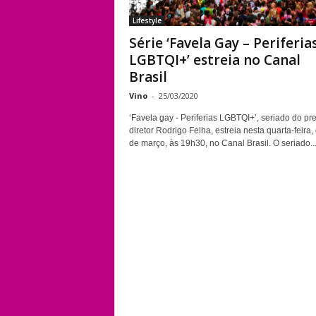
Lifestyle
Série ‘Favela Gay – Periferia
LGBTQI+’ estreia no Canal
Brasil
Vino
-
25/03/2020
‘Favela gay - Periferias LGBTQI+’, seriado do p
diretor Rodrigo Felha, estreia nesta quarta-feira,
de março, às 19h30, no Canal Brasil. O seriado..