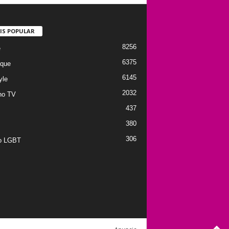
IS POPULAR
8256
e
6375
que
6145
yle
2032
no TV
437
380
306
to LGBT