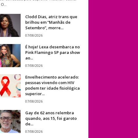
 O...
Clodd Dias, atriz trans que
brilhou em “Manhãs de
Setembro”, morre...
07/08/2026
É hoje! Lexa desembarca no
Pink Flamingo SP para show
ao...
07/08/2026
Envelhecimento acelerado:
pessoas vivendo com HIV
podem ter idade fisiológica
superior...
07/08/2026
Gay de 62 anos relembra
quando, aos 15, foi garoto
de...
07/08/2026