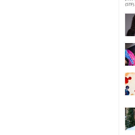
(STF).