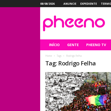
08/08/2026
ANUNCIE
EXPEDIENTE
TERMO
P
h
e
e
n
o
INÍCIO
GENTE
PHEENO TV
Home
Tags
Rodrigo Felha
Tag: Rodrigo Felha