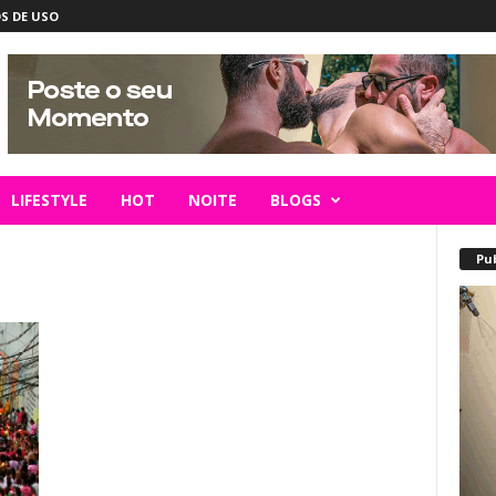
S DE USO
LIFESTYLE
HOT
NOITE
BLOGS
Pu