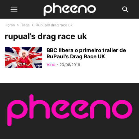
Home
Tags
Rupual’s drag race uk
rupual’s drag race uk
BBC libera o primeiro trailer de
RuPaul’s Drag Race UK
Vino
-
20/08/2019