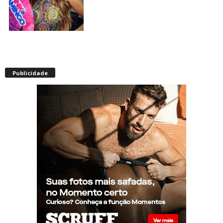
Envelhecimento acelerado:
pessoas vivendo com HIV
Publicidade
podem ter idade fisiológica
superior à real, aponta
relatório internacional
Gay de 62 anos relembra
quando, aos 15, foi garoto de
programa por quatro meses
sem saber: “Idiotice da minha
parte”