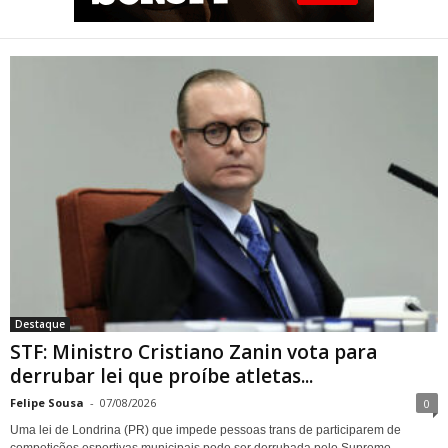
STF: Ministro Cristiano Zanin
vota para derrubar lei que
proíbe atletas transgênero
em competições de Londrina
Destaque
STF: Ministro Cristiano Zanin vota para
derrubar lei que proíbe atletas...
Felipe Sousa
-
07/08/2026
0
Uma lei de Londrina (PR) que impede pessoas trans de participarem de