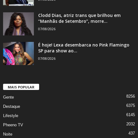
Clodd Dias, atriz trans que brilhou em
“Manhãs de Setembro”, morre...
07/08/2026
É hoje! Lexa desembarca no Pink Flamingo
SP para show ao...
07/08/2026
MAIS POPULAR
8256
Gente
6375
Destaque
6145
Lifestyle
2032
Pheeno TV
437
Noite