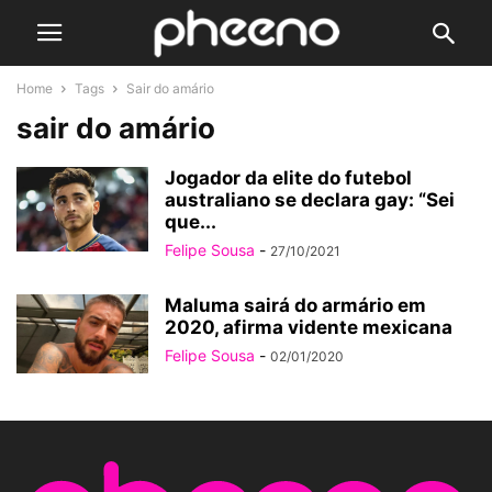
Home
Tags
Sair do amário
sair do amário
Jogador da elite do futebol
australiano se declara gay: “Sei
que...
Felipe Sousa
-
27/10/2021
Maluma sairá do armário em
2020, afirma vidente mexicana
Felipe Sousa
-
02/01/2020