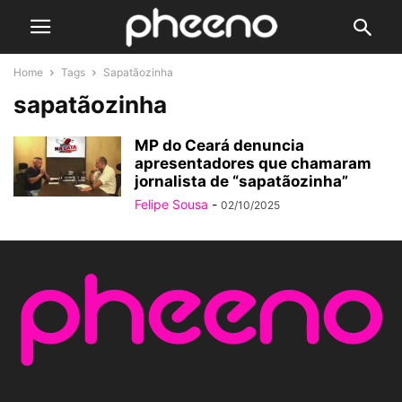
Home
Tags
Sapatãozinha
sapatãozinha
MP do Ceará denuncia
apresentadores que chamaram
jornalista de “sapatãozinha”
Felipe Sousa
-
02/10/2025